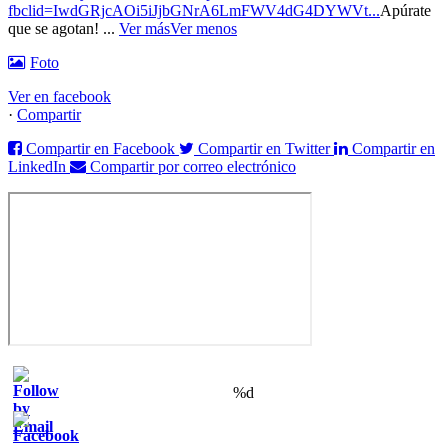
fbclid=IwdGRjcAOi5iJjbGNrA6LmFWV4dG4DYWVt...
Apúrate
que se agotan!
...
Ver más
Ver menos
Foto
Ver en facebook
·
Compartir
Compartir en Facebook
Compartir en Twitter
Compartir en
LinkedIn
Compartir por correo electrónico
%d