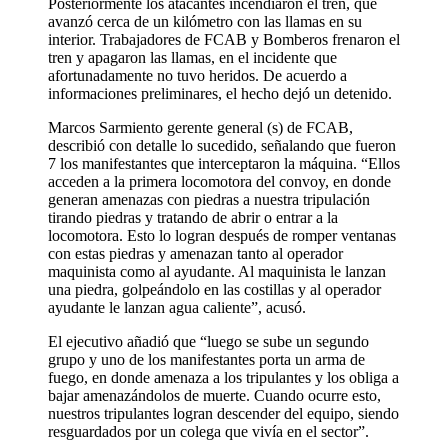
Posteriormente los atacantes incendiaron el tren, que
avanzó cerca de un kilómetro con las llamas en su
interior. Trabajadores de FCAB y Bomberos frenaron el
tren y apagaron las llamas, en el incidente que
afortunadamente no tuvo heridos. De acuerdo a
informaciones preliminares, el hecho dejó un detenido.
Marcos Sarmiento gerente general (s) de FCAB,
describió con detalle lo sucedido, señalando que fueron
7 los manifestantes que interceptaron la máquina. “Ellos
acceden a la primera locomotora del convoy, en donde
generan amenazas con piedras a nuestra tripulación
tirando piedras y tratando de abrir o entrar a la
locomotora. Esto lo logran después de romper ventanas
con estas piedras y amenazan tanto al operador
maquinista como al ayudante. Al maquinista le lanzan
una piedra, golpeándolo en las costillas y al operador
ayudante le lanzan agua caliente”, acusó.
El ejecutivo añadió que “luego se sube un segundo
grupo y uno de los manifestantes porta un arma de
fuego, en donde amenaza a los tripulantes y los obliga a
bajar amenazándolos de muerte. Cuando ocurre esto,
nuestros tripulantes logran descender del equipo, siendo
resguardados por un colega que vivía en el sector”.