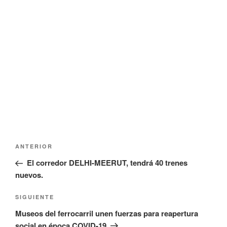
Navegación
Entrada
ANTERIOR
de
anterior:
El corredor DELHI-MEERUT, tendrá 40 trenes
entradas
nuevos.
Siguiente
SIGUIENTE
entrada
Museos del ferrocarril unen fuerzas para reapertura
social en época COVID-19