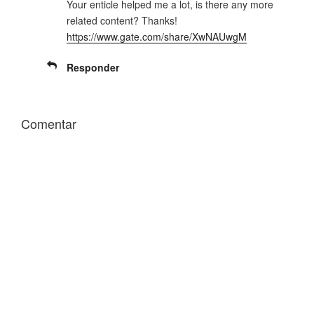
Your enticle helped me a lot, is there any more
u
n
e
u
related content? Thanks!
v
e
a
v
https://www.gate.com/share/XwNAUwgM
)
a
)
Responder
Comentar