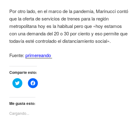
Por otro lado, en el marco de la pandemia, Marinucci contó
que la oferta de servicios de trenes para la región
metropolitana hoy es la habitual pero que «hoy estamos
con una demanda del 20 o 30 por ciento y eso permite que
todavía esté controlado el distanciamiento social».
Fuente:
primereando
Comparte esto:
H
H
a
a
z
z
c
c
l
l
i
i
Me gusta esto:
c
c
p
p
Cargando...
a
a
r
r
a
a
c
c
o
o
m
m
p
p