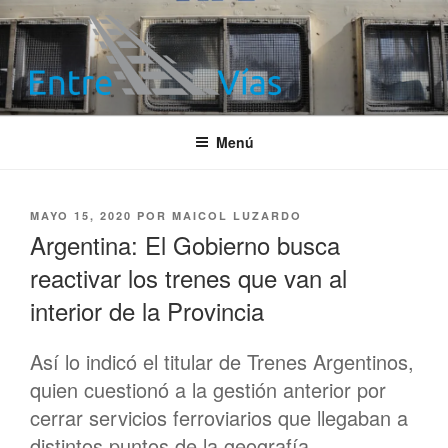
Saltar
al
contenido
ENTRE VÍAS
Información ferroviaria
Menú
PUBLICADO
MAYO 15, 2020
POR
MAICOL LUZARDO
EL
Argentina: El Gobierno busca
reactivar los trenes que van al
interior de la Provincia
Así lo indicó el titular de Trenes Argentinos,
quien cuestionó a la gestión anterior por
cerrar servicios ferroviarios que llegaban a
distintos puntos de la geografía