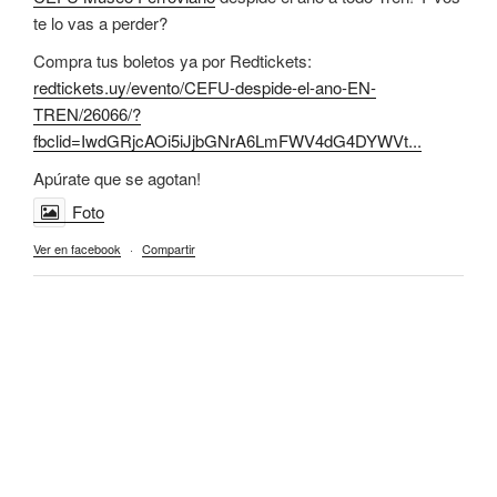
te lo vas a perder?
Compra tus boletos ya por Redtickets:
redtickets.uy/evento/CEFU-despide-el-ano-EN-
TREN/26066/?
fbclid=IwdGRjcAOi5iJjbGNrA6LmFWV4dG4DYWVt...
Apúrate que se agotan!
Foto
Ver en facebook
·
Compartir