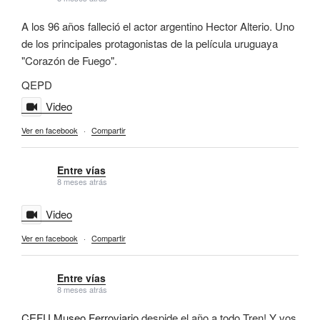
A los 96 años falleció el actor argentino Hector Alterio. Uno
de los principales protagonistas de la película uruguaya
"Corazón de Fuego".
QEPD
Video
Ver en facebook
·
Compartir
Entre vías
8 meses atrás
Video
Ver en facebook
·
Compartir
Entre vías
8 meses atrás
CEFU Museo Ferroviario
despide el año a todo Tren! Y vos