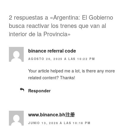
a
a
r
r
t
t
i
i
2 respuestas a «Argentina: El Gobierno
r
r
e
e
busca reactivar los trenes que van al
n
n
T
F
interior de la Provincia»
w
a
i
c
t
e
t
b
e
binance referral code
o
r
o
(
k
AGOSTO 20, 2025 A LAS 10:22 PM
S
(
e
S
a
e
Your article helped me a lot, is there any more
b
a
r
b
related content? Thanks!
e
r
e
e
n
e
Responder
u
n
n
u
a
n
v
a
e
v
n
e
www.binance.bh注册
t
n
a
t
n
a
JUNIO 13, 2026 A LAS 10:18 PM
a
n
n
a