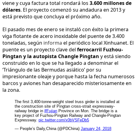
viene y cuya factura total rondará los
3.600 millones de
dólares
. El proyecto comenzó su andadura en 2013 y
está previsto que concluya el próximo año.
El pasado mes de enero se instaló con éxito la primera
viga flotante de acero inoxidable del puente de 3.400
toneladas, según
informa
el periódico local Xinhuanet. El
puente es un proyecto clave del
ferrocarril Fuzhou-
Pingtan y la autopista Changle Pingtan
y está siendo
construido en lo que se ha llegado a denominar el
‘Triángulo de las Bermudas asiático’ por su
impresionante oleaje y porque hasta la fecha numerosos
barcos y aviones han desaparecido misteriosamente en
la zona.
The first 3,400-tonne-weight steel truss girder is installed at
the construction site of Pingtan cross-strait expressway-
railway bridge in
#Fujian
Province on Mon. The bridge is a
key project of Fuzhou-Pingtan Railway and Changle-Pingtan
Expressway.
pic.twitter.com/x0bVSFeDb5
— People’s Daily,China (@PDChina)
January 24, 2018