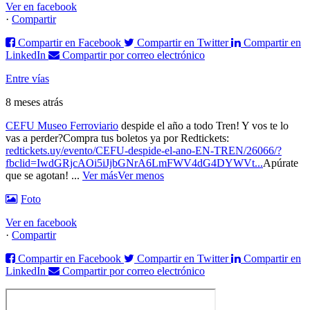
Ver en facebook
·
Compartir
Compartir en Facebook
Compartir en Twitter
Compartir en
LinkedIn
Compartir por correo electrónico
Entre vías
8 meses atrás
CEFU Museo Ferroviario
despide el año a todo Tren! Y vos te lo
vas a perder?
Compra tus boletos ya por Redtickets:
redtickets.uy/evento/CEFU-despide-el-ano-EN-TREN/26066/?
fbclid=IwdGRjcAOi5iJjbGNrA6LmFWV4dG4DYWVt...
Apúrate
que se agotan!
...
Ver más
Ver menos
Foto
Ver en facebook
·
Compartir
Compartir en Facebook
Compartir en Twitter
Compartir en
LinkedIn
Compartir por correo electrónico