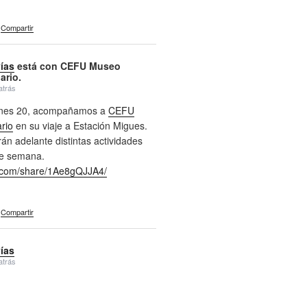
Compartir
vías
está con CEFU Museo
ario.
atrás
ernes 20, acompañamos a
CEFU
rio
en su viaje a Estación Migues.
án adelante distintas actividades
de semana.
com/share/1Ae8gQJJA4/
Compartir
vías
atrás