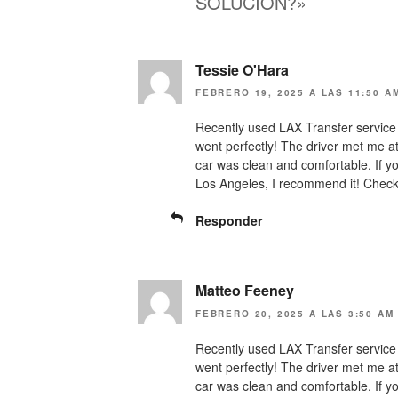
SOLUCIÓN?»
t
e
t
b
e
o
r
o
(
k
S
(
Tessie O'Hara
e
S
a
e
FEBRERO 19, 2025 A LAS 11:50 A
b
a
r
b
e
r
Recently used LAX Transfer service 
e
e
went perfectly! The driver met me a
n
e
u
n
car was clean and comfortable. If you
n
u
a
n
Los Angeles, I recommend it! Check
v
a
e
v
n
e
Responder
t
n
a
t
n
a
a
n
n
a
u
n
Matteo Feeney
e
u
v
e
FEBRERO 20, 2025 A LAS 3:50 AM
a
v
)
a
)
Recently used LAX Transfer service 
went perfectly! The driver met me a
car was clean and comfortable. If you