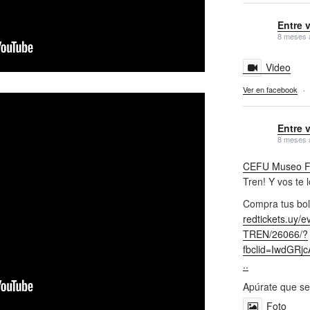
Entre 
8 meses 
Video
Ver en facebook
·
Entre 
8 meses 
CEFU Museo Fe
Tren! Y vos te 
Compra tus bol
redtickets.uy/
TREN/26066/?
fbclid=IwdGR
..
Apúrate que se
Foto