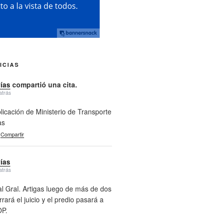
ICIAS
vías
compartió una cita.
atrás
licación de Ministerio de Transporte
as
Compartir
vías
atrás
l Gral. Artigas luego de más de dos
rará el juicio y el predio pasará a
P.