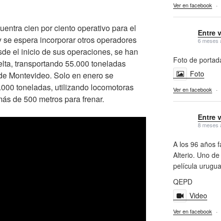
Ver en facebook
·
uentra cien por ciento operativo para el
Entre 
 se espera incorporar otros operadores
6 meses 
esde el inicio de sus operaciones, se han
Foto de portad
elta, transportando 55.000 toneladas
Foto
 de Montevideo. Solo en enero se
000 toneladas, utilizando locomotoras
Ver en facebook
·
ás de 500 metros para frenar.
Entre 
8 meses 
A los 96 años f
Alterio. Uno de
película urugu
QEPD
Video
Ver en facebook
·