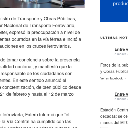
nistro de Transporte y Obras Públicas,
tor Nacional de Transporte Ferroviario,
iter, expresó la preocupación a nivel de
ULTIMAS NOT
ntes ocurridos en la vía férrea e incitó a
auciones en los cruces ferroviarios.
Entre 
5 meses 
a de tomar conciencia sobre la presencia
Fotos de la pub
realidad nacional, y manifestó que la
y Obras Públic
 responsable de los ciudadanos son
Ver en facebook
·
entes. En este sentido anunció el
 concientización, de bien público desde
s 21 de febrero y hasta el 12 de marzo
Entre 
5 meses 
Estación Centra
a ferroviaria, Falero informó que “el
décadas: se cer
e la Vía Central ha cumplido con las
manos del MTO