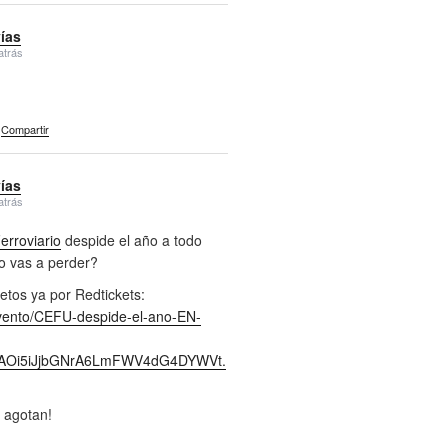
vías
atrás
Compartir
vías
atrás
rroviario
despide el año a todo
lo vas a perder?
etos ya por Redtickets:
evento/CEFU-despide-el-ano-EN-
jcAOi5iJjbGNrA6LmFWV4dG4DYWVt.
 agotan!