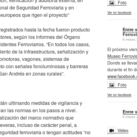
ón, verificación y auditoría externa, en
Foto
nal de Seguridad Ferroviaria y en
Ver en facebook
·
europeos que rigen el proyecto”
registrados hasta la fecha fueron producto
Entre 
Ferrovi
tores, según los informes del Órgano
6 meses 
identes Ferroviarios. “En todos los casos,
El próximo vi
iento de la infraestructura, señalización y
Museo Ferrovia
comotoras, vagones, sistemas de
Donde se llevar
anto con señales fonoluminosas y barreras
durante el fin 
 San Andrés en zonas rurales”.
www.facebook.
Foto
Ver en facebook
·
stán ultimando medidas de vigilancia y
an las normas en los pasos a nivel.
Entre 
lización del marco normativo que
6 meses 
everas, incluso de carácter penal, a
Video
eguridad ferroviaria o tengan actitudes “no