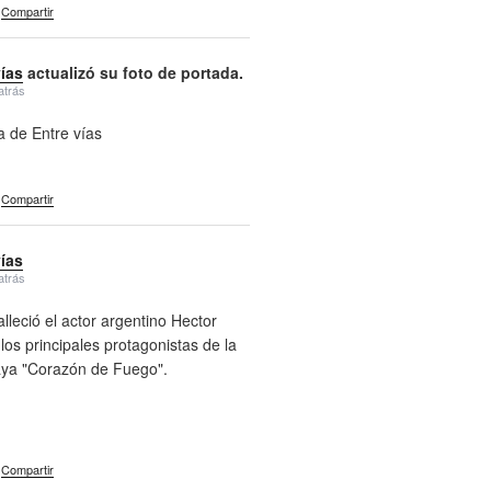
Compartir
vías
actualizó su foto de portada.
atrás
a de Entre vías
Compartir
vías
atrás
alleció el actor argentino Hector
 los principales protagonistas de la
aya "Corazón de Fuego".
Compartir