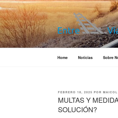
Saltar
al
contenido
ENTRE VÍA
Información ferroviaria
Home
Noticias
Sobre N
PUBLICADO
FEBRERO 18, 2025
POR
MAICOL
EL
MULTAS Y MEDID
SOLUCIÓN?