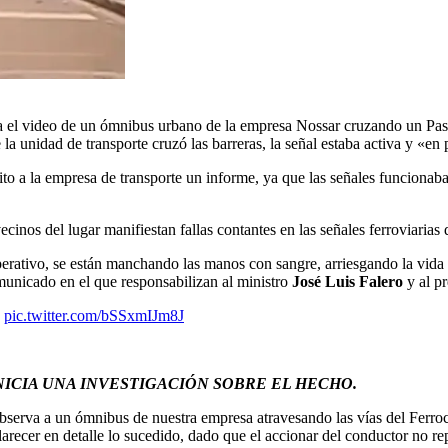
a el video de un ómnibus urbano de la empresa Nossar cruzando un Paso 
 la unidad de transporte cruzó las barreras, la señal estaba activa y «e
ito a la empresa de transporte un informe, ya que las señales funciona
nos del lugar manifiestan fallas contantes en las señales ferroviarias 
ativo, se están manchando las manos con sangre, arriesgando la vida de
municado en el que responsabilizan al ministro
José Luis Falero
y al pr
pic.twitter.com/bSSxmIJm8J
NICIA UNA INVESTIGACIÓN SOBRE EL HECHO.
 observa a un ómnibus de nuestra empresa atravesando las vías del Ferro
arecer en detalle lo sucedido, dado que el accionar del conductor no re