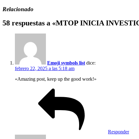
Relacionado
58 respuestas a «MTOP INICIA INV
Emoji symbols list
dice:
febrero 22, 2025 a las 5:18 am
«Amazing post, keep up the good work!»
Responder