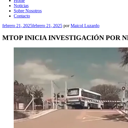
Home
Noticias
Sobre Nosotros
Contacto
Publicado
febrero 21, 2025
febrero 21, 2025
por
Maicol Luzardo
el
MTOP INICIA INVESTIGACIÓN POR 