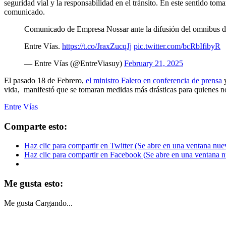
seguridad vial y la responsabilidad en el tránsito. En este sentido tom
comunicado.
Comunicado de Empresa Nossar ante la difusión del omnibus de
Entre Vías.
https://t.co/JraxZucqJj
pic.twitter.com/bcRbIfibyR
— Entre Vías (@EntreViasuy)
February 21, 2025
El pasado 18 de Febrero,
el ministro Falero en conferencia de prensa
y
vida, manifestó que se tomaran medidas más drásticas para quienes no 
Entre Vías
Comparte esto:
Haz clic para compartir en Twitter (Se abre en una ventana nue
Haz clic para compartir en Facebook (Se abre en una ventana 
Me gusta esto:
Me gusta
Cargando...