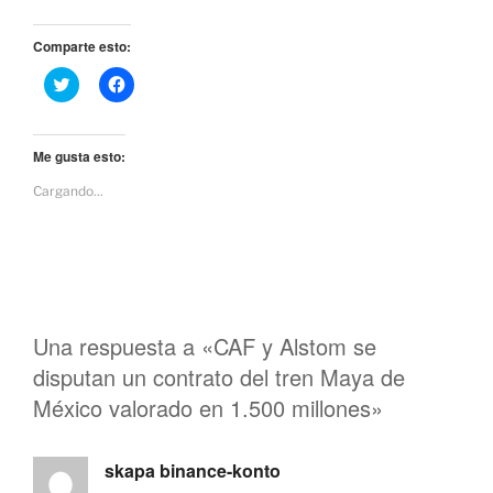
Comparte esto:
H
H
a
a
z
z
c
c
l
l
i
i
Me gusta esto:
c
c
p
p
Cargando...
a
a
r
r
a
a
c
c
o
o
m
m
p
p
a
a
r
r
t
t
i
i
Una respuesta a «CAF y Alstom se
r
r
e
e
disputan un contrato del tren Maya de
n
n
T
F
México valorado en 1.500 millones»
w
a
i
c
t
e
t
b
e
skapa binance-konto
o
r
o