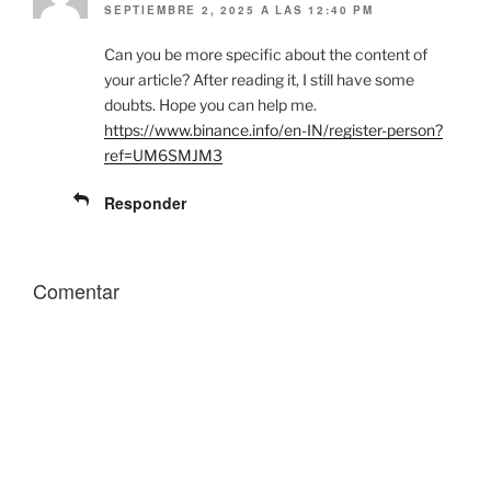
(
k
SEPTIEMBRE 2, 2025 A LAS 12:40 PM
S
(
e
S
a
e
Can you be more specific about the content of
b
a
r
b
your article? After reading it, I still have some
e
r
e
e
doubts. Hope you can help me.
n
e
https://www.binance.info/en-IN/register-person?
u
n
n
u
ref=UM6SMJM3
a
n
v
a
e
v
Responder
n
e
t
n
a
t
n
a
a
n
n
a
Comentar
u
n
e
u
v
e
a
v
)
a
)