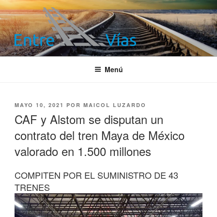
Saltar
al
contenido
ENTRE VÍAS
Información ferroviaria
Menú
PUBLICADO
MAYO 10, 2021
POR
MAICOL LUZARDO
EL
CAF y Alstom se disputan un
contrato del tren Maya de México
valorado en 1.500 millones
COMPITEN POR EL SUMINISTRO DE 43
TRENES