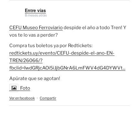
Entre vías
8 meses atrás
CEFU Museo Ferroviario
despide el año a todo Tren! Y
vos te lo vas a perder?
Compra tus boletos ya por Redtickets:
redtickets.uy/evento/CEFU-despide-el-ano-EN-
TREN/26066/?
fbclid=IwdGRjcAOi5iJjbGNrA6LmFWV4dG4DYWVt...
Apúrate que se agotan!
Foto
Ver en facebook
·
Compartir