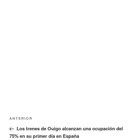
Navegación
Entrada
ANTERIOR
de
anterior:
Los trenes de Ouigo alcanzan una ocupación del
entradas
75% en su primer día en España