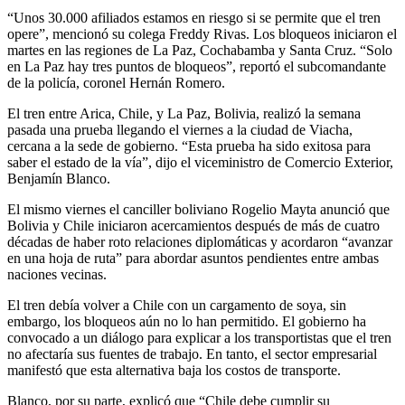
“Unos 30.000 afiliados estamos en riesgo si se permite que el tren
opere”, mencionó su colega Freddy Rivas. Los bloqueos iniciaron el
martes en las regiones de La Paz, Cochabamba y Santa Cruz. “Solo
en La Paz hay tres puntos de bloqueos”, reportó el subcomandante
de la policía, coronel Hernán Romero.
El tren entre Arica, Chile, y La Paz, Bolivia, realizó la semana
pasada una prueba llegando el viernes a la ciudad de Viacha,
cercana a la sede de gobierno. “Esta prueba ha sido exitosa para
saber el estado de la vía”, dijo el viceministro de Comercio Exterior,
Benjamín Blanco.
El mismo viernes el canciller boliviano Rogelio Mayta anunció que
Bolivia y Chile iniciaron acercamientos después de más de cuatro
décadas de haber roto relaciones diplomáticas y acordaron “avanzar
en una hoja de ruta” para abordar asuntos pendientes entre ambas
naciones vecinas.
El tren debía volver a Chile con un cargamento de soya, sin
embargo, los bloqueos aún no lo han permitido. El gobierno ha
convocado a un diálogo para explicar a los transportistas que el tren
no afectaría sus fuentes de trabajo. En tanto, el sector empresarial
manifestó que esta alternativa baja los costos de transporte.
Blanco, por su parte, explicó que “Chile debe cumplir su