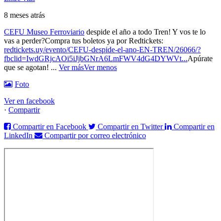
8 meses atrás
CEFU Museo Ferroviario
despide el año a todo Tren! Y vos te lo
vas a perder?
Compra tus boletos ya por Redtickets:
redtickets.uy/evento/CEFU-despide-el-ano-EN-TREN/26066/?
fbclid=IwdGRjcAOi5iJjbGNrA6LmFWV4dG4DYWVt...
Apúrate
que se agotan!
...
Ver más
Ver menos
Foto
Ver en facebook
·
Compartir
Compartir en Facebook
Compartir en Twitter
Compartir en
LinkedIn
Compartir por correo electrónico