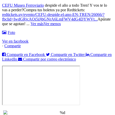
CEFU Museo Ferroviario
despide el año a todo Tren! Y vos te lo
vas a perder?
Compra tus boletos ya por Redtickets:
redtickets.uy/evento/CEFU-despide-el-ano-EN-TREN/26066/?
fbclid=IwdGRjcAOi5iJjbGNrA6LmFWV4dG4DYWVt...
Apúrate
que se agotan!
...
Ver más
Ver menos
Foto
Ver en facebook
·
Compartir
Compartir en Facebook
Compartir en Twitter
Compartir en
LinkedIn
Compartir por correo electrónico
%d