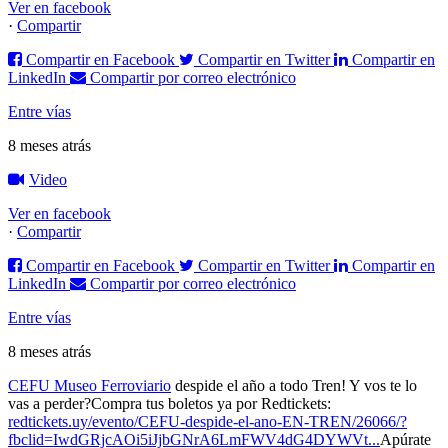
Ver en facebook
·
Compartir
Compartir en Facebook
Compartir en Twitter
Compartir en
LinkedIn
Compartir por correo electrónico
Entre vías
8 meses atrás
Video
Ver en facebook
·
Compartir
Compartir en Facebook
Compartir en Twitter
Compartir en
LinkedIn
Compartir por correo electrónico
Entre vías
8 meses atrás
CEFU Museo Ferroviario
despide el año a todo Tren! Y vos te lo
vas a perder?
Compra tus boletos ya por Redtickets:
redtickets.uy/evento/CEFU-despide-el-ano-EN-TREN/26066/?
fbclid=IwdGRjcAOi5iJjbGNrA6LmFWV4dG4DYWVt...
Apúrate