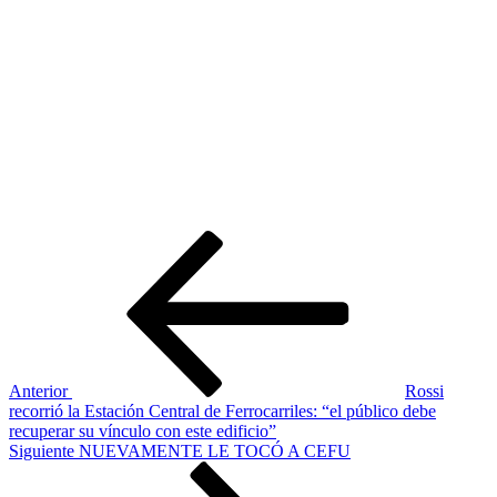
Navegación
Entrada
anterior:
de
entradas
Anterior
Rossi
recorrió la Estación Central de Ferrocarriles: “el público debe
recuperar su vínculo con este edificio”
Siguiente
Siguiente
NUEVAMENTE LE TOCÓ A CEFU
entrada