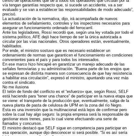
centro de operaciones que dé a todos los operadores que circulan por la
vía tengan garantías respecto que, si sucede un accidente, va a ser
evaluado y se van a establecer las responsabilidades de modo adecuado”,
precisó.
La actualización de la normativa, dijo, irá acompañada de nuevos
elementos de señalamiento, controles y los inspectores necesarios para
asegurar un funcionamiento ordenado del ferrocarril.
Ante los legisladores, Rossi recordó que, según una ley votada por todo el
sistema político, AFE dejó hace tiempo de ser la única autorizada a
circular por las vías nacionales. Otros operadores están, eventualmente,
habilitados.
Por ende, el ministro sostuvo que es necesario establecer un
ordenamiento de normas que garanticen el funcionamiento en condiciones
convenientes para el país y para todos los interesados.
En ese marco hizo hincapié en garantizar un manejo adecuado de las
señales ferroviarias y su administración. “Buena parte de los enojos que
se expresan de distinta manera son consecuencia de que hay resistencia
a habilitar esa circulación”, expresó el ministro, apuntando una vez más
contra el sindicato.
No me ilusiona
El telón de fondo del conflicto es el “esfuerzo» que, según Rossi, SELF
está haciendo para “tener una chance” de participar en la nueva etapa que
se viene: el transporte de la producción que, eventualmente, salga de la
nueva planta de pasta de celulosa de UPM en la zona del río Negro.
Esta es una inversión que la multinacional está lejos de confirmar pero
sobre la cual hay algo seguro: la propia empresa será la responsable de
gestionar esos trenes, para lo cual viene efectuando una serie de
llamados y concursos.
El ministro destacó que SELF sigue en competencia para participar en
esa operación, aunque dijo desconocer si será posible. “Si es así sería