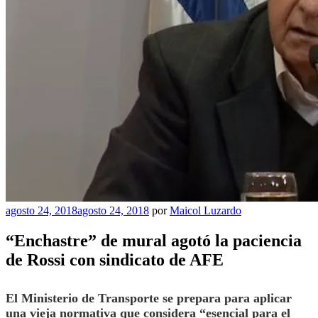
Publicado
agosto 24, 2018
agosto 24, 2018
por
Maicol Luzardo
el
“Enchastre” de mural agotó la paciencia
de Rossi con sindicato de AFE
El Ministerio de Transporte se prepara para aplicar
una vieja normativa que considera “esencial para el