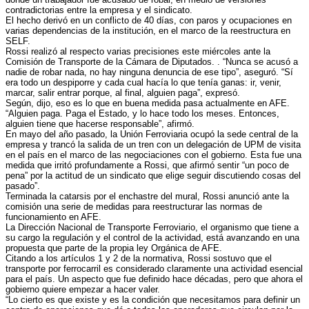
contradictorias entre la empresa y el sindicato.
El hecho derivó en un conflicto de 40 días, con paros y ocupaciones en
varias dependencias de la institución, en el marco de la reestructura en
SELF.
Rossi realizó
al respecto varias precisiones este miércoles
ante la
Comisión de Transporte de la Cámara de Diputados. . “Nunca se acusó a
nadie de robar nada, no hay ninguna denuncia de ese tipo”, aseguró. “Sí
era todo un despiporre y cada cual hacía lo que tenía ganas: ir, venir,
marcar, salir entrar porque, al final, alguien paga”, expresó.
Según, dijo, eso es lo que en buena medida pasa actualmente en AFE.
“Alguien paga. Paga el Estado, y lo hace todo los meses. Entonces,
alguien tiene que hacerse responsable”, afirmó.
En mayo del año pasado, la Unión Ferroviaria ocupó la sede central de la
empresa y
trancó la salida de un tren
con un delegación de UPM de visita
en el país en el marco de las negociaciones con el gobierno. Esta fue una
medida que irritó profundamente a Rossi, que afirmó sentir “un poco de
pena” por la actitud de un sindicato que elige seguir discutiendo cosas del
pasado”.
Terminada la catarsis por el enchastre del mural, Rossi anunció ante la
comisión una serie de medidas para reestructurar las normas de
funcionamiento en AFE.
La Dirección Nacional de Transporte Ferroviario, el organismo que tiene a
su cargo la regulación y el control de la actividad, está avanzando en una
propuesta que parte de la propia ley Orgánica de AFE.
Citando a los artículos 1 y 2 de la normativa, Rossi sostuvo que el
transporte por ferrocarril es considerado claramente una actividad esencial
para el país. Un aspecto que fue definido hace décadas, pero que ahora el
gobierno quiere empezar a hacer valer.
“Lo cierto es que existe y es la condición que necesitamos para definir un