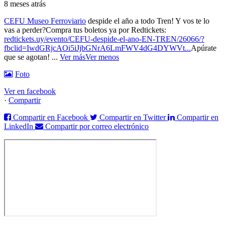
8 meses atrás
CEFU Museo Ferroviario
despide el año a todo Tren! Y vos te lo
vas a perder?
Compra tus boletos ya por Redtickets:
redtickets.uy/evento/CEFU-despide-el-ano-EN-TREN/26066/?
fbclid=IwdGRjcAOi5iJjbGNrA6LmFWV4dG4DYWVt...
Apúrate
que se agotan!
...
Ver más
Ver menos
Foto
Ver en facebook
·
Compartir
Compartir en Facebook
Compartir en Twitter
Compartir en
LinkedIn
Compartir por correo electrónico