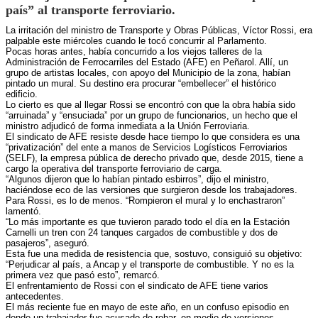
país” al transporte ferroviario.
La irritación del ministro de Transporte y Obras Públicas, Víctor Rossi, era
palpable este miércoles cuando le tocó concurrir al Parlamento.
Pocas horas antes, había concurrido a los viejos talleres de la
Administración de Ferrocarriles del Estado (AFE) en Peñarol. Allí, un
grupo de artistas locales, con apoyo del Municipio de la zona, habían
pintado un mural. Su destino era procurar “embellecer” el histórico
edificio.
Lo cierto es que al llegar Rossi se encontró con que la obra había sido
“arruinada” y “ensuciada” por un grupo de funcionarios, un hecho que el
ministro adjudicó de forma inmediata a la Unión Ferroviaria.
El sindicato de AFE resiste desde hace tiempo lo que considera es una
“privatización” del ente a manos de Servicios Logísticos Ferroviarios
(SELF), la empresa pública de derecho privado que, desde 2015, tiene a
cargo la operativa del transporte ferroviario de carga.
“Algunos dijeron que lo habían pintado esbirros”, dijo el ministro,
haciéndose eco de las versiones que surgieron desde los trabajadores.
Para Rossi, es lo de menos. “Rompieron el mural y lo enchastraron”
lamentó.
“Lo más importante es que tuvieron parado todo el día en la Estación
Carnelli un tren con 24 tanques cargados de combustible y dos de
pasajeros”, aseguró.
Esta fue una medida de resistencia que, sostuvo, consiguió su objetivo:
“Perjudicar al país, a Ancap y el transporte de combustible. Y no es la
primera vez que pasó esto”, remarcó.
El enfrentamiento de Rossi con el sindicato de AFE tiene varios
antecedentes.
El más reciente fue en mayo de este año, en un confuso episodio en
donde un trabajador fue acusado de robar, en medio de versiones