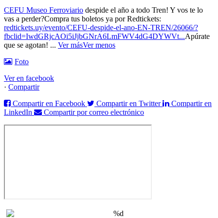
CEFU Museo Ferroviario
despide el año a todo Tren! Y vos te lo
vas a perder?
Compra tus boletos ya por Redtickets:
redtickets.uy/evento/CEFU-despide-el-ano-EN-TREN/26066/?
fbclid=IwdGRjcAOi5iJjbGNrA6LmFWV4dG4DYWVt...
Apúrate
que se agotan!
...
Ver más
Ver menos
Foto
Ver en facebook
·
Compartir
Compartir en Facebook
Compartir en Twitter
Compartir en
LinkedIn
Compartir por correo electrónico
%d