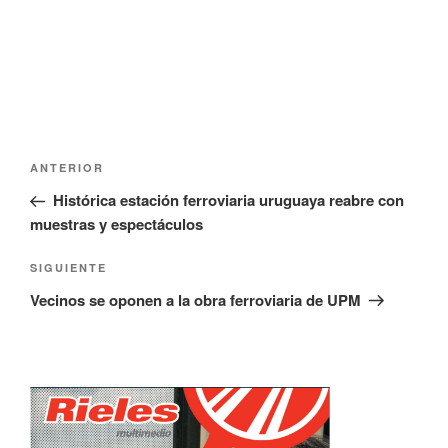
u
n
e
u
v
e
a
v
)
a
)
Navegación
Entrada
ANTERIOR
de
anterior:
Histórica estación ferroviaria uruguaya reabre con
entradas
muestras y espectáculos
Siguiente
SIGUIENTE
entrada
Vecinos se oponen a la obra ferroviaria de UPM