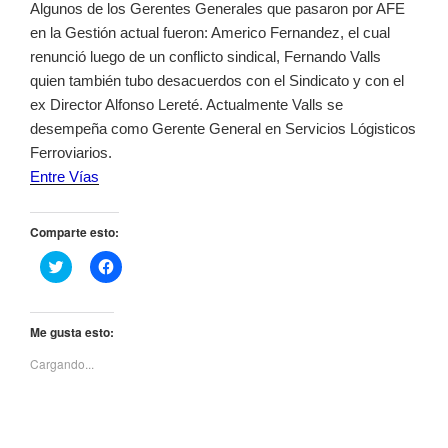
Algunos de los Gerentes Generales que pasaron por AFE
en la Gestión actual fueron: Americo Fernandez, el cual
renunció luego de un conflicto sindical, Fernando Valls
quien también tubo desacuerdos con el Sindicato y con el
ex Director Alfonso Lereté. Actualmente Valls se
desempeña como Gerente General en Servicios Lógisticos
Ferroviarios.
Entre Vías
Comparte esto:
H
H
a
a
z
z
c
c
l
l
i
i
Me gusta esto:
c
c
p
p
Cargando...
a
a
r
r
a
a
c
c
o
o
m
m
p
p