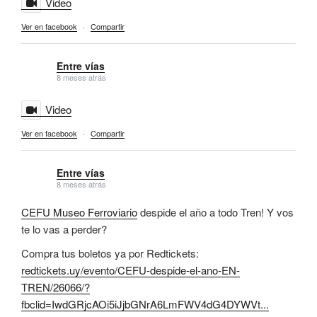
Video
Ver en facebook
·
Compartir
Entre vías
8 meses atrás
Video
Ver en facebook
·
Compartir
Entre vías
8 meses atrás
CEFU Museo Ferroviario
despide el año a todo Tren! Y vos
te lo vas a perder?
Compra tus boletos ya por Redtickets:
redtickets.uy/evento/CEFU-despide-el-ano-EN-
TREN/26066/?
fbclid=IwdGRjcAOi5iJjbGNrA6LmFWV4dG4DYWVt...