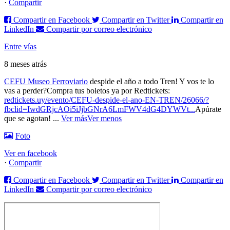
·
Compartir
Compartir en Facebook
Compartir en Twitter
Compartir en
LinkedIn
Compartir por correo electrónico
Entre vías
8 meses atrás
CEFU Museo Ferroviario
despide el año a todo Tren! Y vos te lo
vas a perder?
Compra tus boletos ya por Redtickets:
redtickets.uy/evento/CEFU-despide-el-ano-EN-TREN/26066/?
fbclid=IwdGRjcAOi5iJjbGNrA6LmFWV4dG4DYWVt...
Apúrate
que se agotan!
...
Ver más
Ver menos
Foto
Ver en facebook
·
Compartir
Compartir en Facebook
Compartir en Twitter
Compartir en
LinkedIn
Compartir por correo electrónico