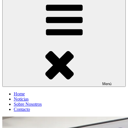
Entre Vías
Información ferroviaria
Menú
Home
Noticias
Sobre Nosotros
Contacto