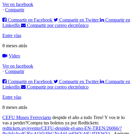
Ver en facebook
·
Compartir
Compartir en Facebook
Compartir en Twitter
Compartir en
LinkedIn
Compartir por correo electrónico
Entre vías
8 meses atrás
Video
Ver en facebook
·
Compartir
Compartir en Facebook
Compartir en Twitter
Compartir en
LinkedIn
Compartir por correo electrónico
Entre vías
8 meses atrás
CEFU Museo Ferroviario
despide el año a todo Tren! Y vos te lo
vas a perder?
Compra tus boletos ya por Redtickets:
redtickets.uy/evento/CEFU-despide-el-ano-EN-TREN/26066/?
fbclid=IwdGRjcAOi5iJjbGNrA6LmFWV4dG4DYWVt...
Apúrate