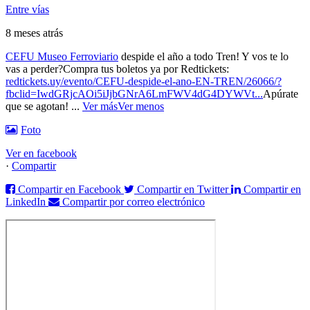
Entre vías
8 meses atrás
CEFU Museo Ferroviario
despide el año a todo Tren! Y vos te lo
vas a perder?
Compra tus boletos ya por Redtickets:
redtickets.uy/evento/CEFU-despide-el-ano-EN-TREN/26066/?
fbclid=IwdGRjcAOi5iJjbGNrA6LmFWV4dG4DYWVt...
Apúrate
que se agotan!
...
Ver más
Ver menos
Foto
Ver en facebook
·
Compartir
Compartir en Facebook
Compartir en Twitter
Compartir en
LinkedIn
Compartir por correo electrónico