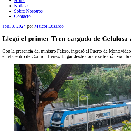
Home
Noticias
Sobre Nosotros
Contacto
Publicado
abril 3, 2024
por
Maicol Luzardo
el
Llegó el primer Tren cargado de Celulosa 
Con la presencia del ministro Falero, ingresó al Puerto de Montevideo 
en el Centro de Control Trenes. Lugar desde donde se le dió «vía libr