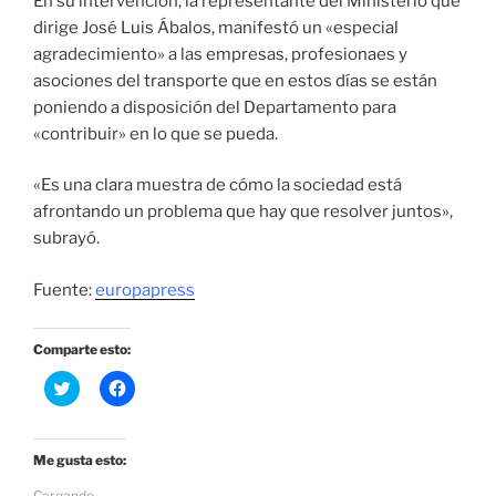
En su intervención, la representante del Ministerio que
dirige José Luis Ábalos, manifestó un «especial
agradecimiento» a las empresas, profesionaes y
asociones del transporte que en estos días se están
poniendo a disposición del Departamento para
«contribuir» en lo que se pueda.
«Es una clara muestra de cómo la sociedad está
afrontando un problema que hay que resolver juntos»,
subrayó.
Fuente:
europapress
Comparte esto:
H
H
a
a
z
z
c
c
l
l
i
i
Me gusta esto:
c
c
p
p
Cargando...