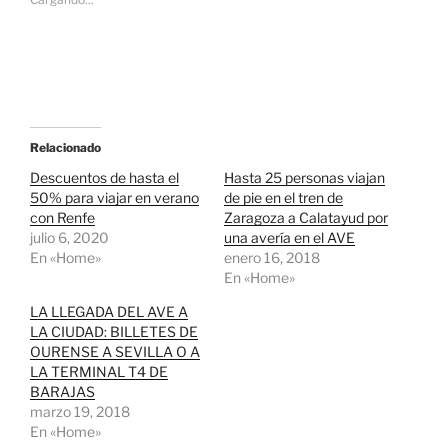
a
a
r
r
a
a
c
c
o
o
m
m
p
p
a
a
r
r
t
t
i
i
r
r
Relacionado
e
e
n
n
Descuentos de hasta el
Hasta 25 personas viajan
T
F
50% para viajar en verano
de pie en el tren de
w
a
i
c
con Renfe
Zaragoza a Calatayud por
t
e
julio 6, 2020
t
b
una avería en el AVE
e
o
En «Home»
enero 16, 2018
r
o
(
k
En «Home»
S
(
e
S
LA LLEGADA DEL AVE A
a
e
b
a
LA CIUDAD: BILLETES DE
r
b
OURENSE A SEVILLA O A
e
r
e
e
LA TERMINAL T4 DE
n
e
BARAJAS
u
n
n
u
marzo 19, 2018
a
n
En «Home»
v
a
e
v