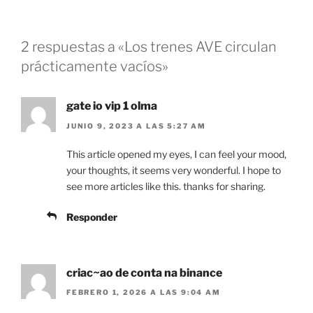
n
e
t
n
a
t
n
a
a
n
2 respuestas a «Los trenes AVE circulan
n
a
u
n
prácticamente vacíos»
e
u
v
e
a
v
)
a
gate io vip 1 olma
)
JUNIO 9, 2023 A LAS 5:27 AM
This article opened my eyes, I can feel your mood,
your thoughts, it seems very wonderful. I hope to
see more articles like this. thanks for sharing.
Responder
criac~ao de conta na binance
FEBRERO 1, 2026 A LAS 9:04 AM