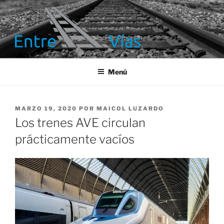
Saltar
al
contenido
ENTRE VÍAS
Información ferroviaria
Menú
PUBLICADO
MARZO 19, 2020
POR
MAICOL LUZARDO
EL
Los trenes AVE circulan
prácticamente vacíos