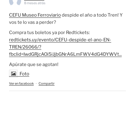
8 meses atrás
CEFU Museo Ferroviario
despide el año a todo Tren! Y
vos te lo vas a perder?
Compra tus boletos ya por Redtickets:
redtickets.uy/evento/CEFU-despide-el-ano-EN-
TREN/26066/?
fbclid=IwdGRjcAOi5iJjbGNrA6LmFWV4dG4DYWVt...
Apúrate que se agotan!
Foto
Ver en facebook
·
Compartir