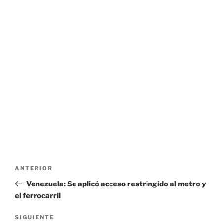
Navegación
Entrada
ANTERIOR
de
anterior:
Venezuela: Se aplicó acceso restringido al metro y
entradas
el ferrocarril
Siguiente
SIGUIENTE