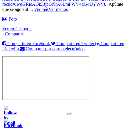
fbclid=IwdGRjcAOi5iJjbGNrA6LmFWV4dG4DYWVt...
Apúrate
que se agotan!
...
Ver más
Ver menos
Foto
Ver en facebook
·
Compartir
Compartir en Facebook
Compartir en Twitter
Compartir en
LinkedIn
Compartir por correo electrónico
%d