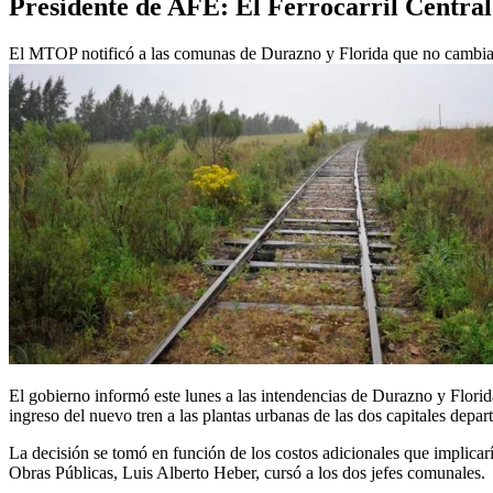
Presidente de AFE: El Ferrocarril Central 
El MTOP notificó a las comunas de Durazno y Florida que no cambiará e
El gobierno informó este lunes a las intendencias de Durazno y Florida
ingreso del nuevo tren a las plantas urbanas de las dos capitales depar
La decisión se tomó en función de los costos adicionales que implicarí
Obras Públicas, Luis Alberto Heber, cursó a los dos jefes comunales.