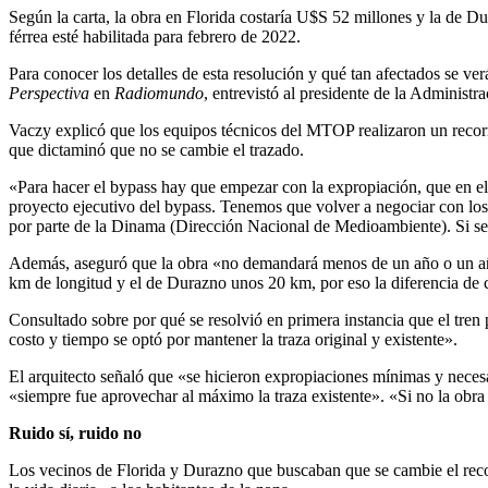
Según la carta, la obra en Florida costaría U$S 52 millones y la de 
férrea esté habilitada para febrero de 2022.
Para conocer los detalles de esta resolución y qué tan afectados se ve
Perspectiva
en
Radiomundo
, entrevistó al presidente de la Administr
Vaczy explicó que los equipos técnicos del MTOP realizaron un recorri
que dictaminó que no se cambie el trazado.
«Para hacer el bypass hay que empezar con la expropiación, que en el m
proyecto ejecutivo del bypass. Tenemos que volver a negociar con lo
por parte de la Dinama (Dirección Nacional de Medioambiente). Si se h
Además, aseguró que la obra «no demandará menos de un año o un año 
km de longitud y el de Durazno unos 20 km, por eso la diferencia de 
Consultado sobre por qué se resolvió en primera instancia que el tre
costo y tiempo se optó por mantener la traza original y existente».
El arquitecto señaló que «se hicieron expropiaciones mínimas y necesar
«siempre fue aprovechar al máximo la traza existente». «Si no la obra 
Ruido sí, ruido no
Los vecinos de Florida y Durazno que buscaban que se cambie el recorri