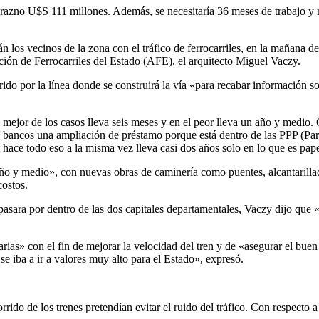
Durazno U$S 111 millones. Además, se necesitaría 36 meses de trabajo 
rán los vecinos de la zona con el tráfico de ferrocarriles, en la mañana
ación de Ferrocarriles del Estado (AFE), el arquitecto Miguel Vaczy.
do por la línea donde se construirá la vía «para recabar información so
ejor de los casos lleva seis meses y en el peor lleva un año y medio. C
s bancos una ampliación de préstamo porque está dentro de las PPP (Pa
ace todo eso a la misma vez lleva casi dos años solo en lo que es pape
y medio», con nuevas obras de caminería como puentes, alcantarillado
costos.
n pasara por dentro de las dos capitales departamentales, Vaczy dijo q
ias» con el fin de mejorar la velocidad del tren y de «asegurar el buen
se iba a ir a valores muy alto para el Estado», expresó.
do de los trenes pretendían evitar el ruido del tráfico. Con respecto a 