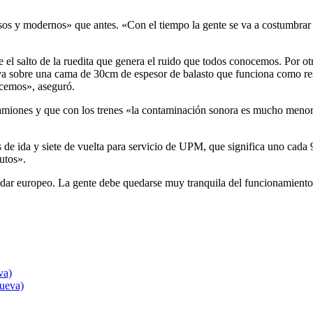
s y modernos» que antes. «Con el tiempo la gente se va a costumbrar y 
e el salto de la ruedita que genera el ruido que todos conocemos. Por otr
a va sobre una cama de 30cm de espesor de balasto que funciona como re
ocemos», aseguró.
amiones y que con los trenes «la contaminación sonora es mucho menor»,
es de ida y siete de vuelta para servicio de UPM, que significa uno cada
utos».
dar europeo. La gente debe quedarse muy tranquila del funcionamiento d
va)
nueva)