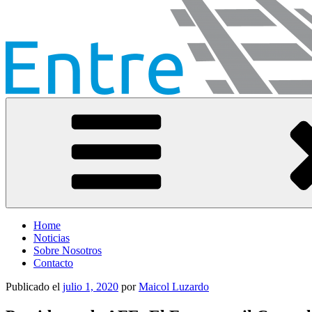
Entre Vías
Información ferroviaria
Home
Noticias
Sobre Nosotros
Contacto
Publicado el
julio 1, 2020
por
Maicol Luzardo