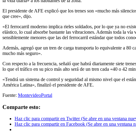
la vida diaria» a los habitantes de la zona.
El presidente de AFE explicó que los trenes son «mucho más silencioso
que cree», dijo.
«El ferrocarril moderno implica rieles soldados, por lo que ya no exist
elástico, lo cual absorbe bastante las vibraciones. Además toda la ví
sensiblemente menores que las del ferrocarril estándar que todos con
Además, agregó que un tren de carga transporta lo equivalente a 80 c
mucho más seguro».
Con respecto a la frecuencia, señaló que habrá diariamente siete tren
lo que el tráfico en su pico más alto será de un tren cada «40 o 42 min
«Tendrá un sistema de control y seguridad al mismo nivel que el están
América Latina», finalizó el presidente de AFE.
Fuente:
MontevideoPortal
Comparte esto:
Haz clic para compartir en Twitter (Se abre en una ventana nue
Haz clic para compartir en Facebook (Se abre en una ventana 