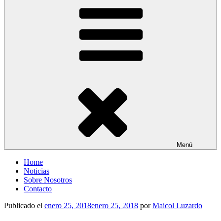
Entre Vías
Información ferroviaria
Menú
Home
Noticias
Sobre Nosotros
Contacto
Publicado el
enero 25, 2018
enero 25, 2018
por
Maicol Luzardo