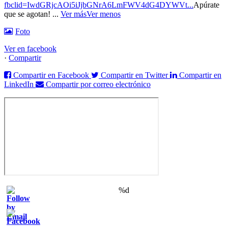
fbclid=IwdGRjcAOi5iJjbGNrA6LmFWV4dG4DYWVt...
Apúrate
que se agotan!
...
Ver más
Ver menos
Foto
Ver en facebook
·
Compartir
Compartir en Facebook
Compartir en Twitter
Compartir en
LinkedIn
Compartir por correo electrónico
%d