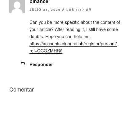
binance
n
a
u
n
JULIO 31, 2026 A LAS 6:57 AM
e
u
v
e
a
v
Can you be more specific about the content of
)
a
)
your article? After reading it, I still have some
doubts. Hope you can help me.
https://accounts.binance.bh/register/person?
ref=QCGZMHR6
Responder
Comentar