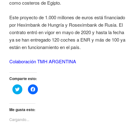
como costeros de Egipto.
Este proyecto de 1.000 millones de euros está financiado
por Heximbank de Hungría y Roseximbank de Rusia. El
contrato entró en vigor en mayo de 2020 y hasta la fecha
ya se han entregado 120 coches a ENR y más de 100 ya
están en funcionamiento en el país.
Colaboración TMH ARGENTINA
Comparte esto:
H
H
a
a
z
z
c
c
l
l
i
i
Me gusta esto:
c
c
p
p
Cargando...
a
a
r
r
a
a
c
c
o
o