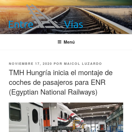
Saltar
al
contenido
ENTRE VÍAS
Información ferroviaria
Menú
PUBLICADO
NOVIEMBRE 17, 2020
POR
MAICOL LUZARDO
EL
TMH Hungría inicia el montaje de
coches de pasajeros para ENR
(Egyptian National Railways)