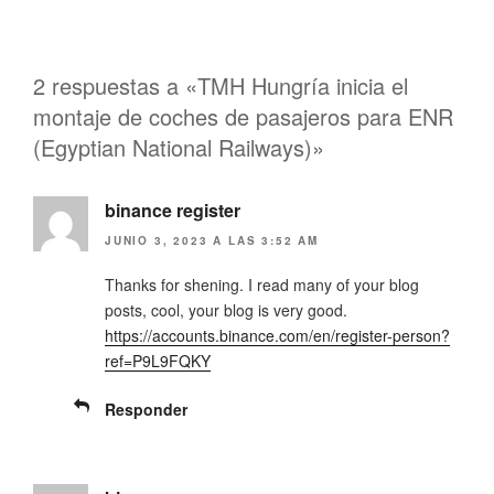
m
m
p
p
a
a
r
r
t
t
i
i
2 respuestas a «TMH Hungría inicia el
r
r
e
e
montaje de coches de pasajeros para ENR
n
n
T
F
(Egyptian National Railways)»
w
a
i
c
t
e
t
b
e
binance register
o
r
o
(
k
JUNIO 3, 2023 A LAS 3:52 AM
S
(
e
S
a
e
Thanks for shening. I read many of your blog
b
a
r
b
posts, cool, your blog is very good.
e
r
https://accounts.binance.com/en/register-person?
e
e
n
e
ref=P9L9FQKY
u
n
n
u
a
n
v
a
Responder
e
v
n
e
t
n
a
t
n
a
a
n