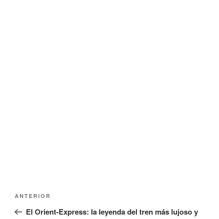
Navegación
Entrada
ANTERIOR
de
anterior:
El Orient-Express: la leyenda del tren más lujoso y
entradas