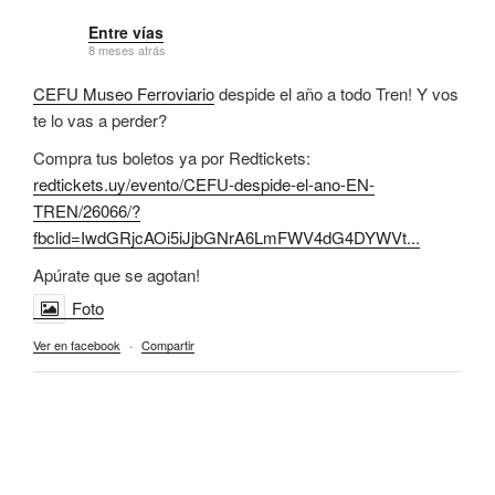
Entre vías
8 meses atrás
CEFU Museo Ferroviario
despide el año a todo Tren! Y vos
te lo vas a perder?
Compra tus boletos ya por Redtickets:
redtickets.uy/evento/CEFU-despide-el-ano-EN-
TREN/26066/?
fbclid=IwdGRjcAOi5iJjbGNrA6LmFWV4dG4DYWVt...
Apúrate que se agotan!
Foto
Ver en facebook
·
Compartir