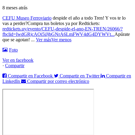
8 meses atrás
CEFU Museo Ferroviario
despide el año a todo Tren! Y vos te lo
vas a perder?
Compra tus boletos ya por Redtickets:
redtickets.uy/evento/CEFU-despide-el-ano-EN-TREN/26066/?
fbclid=IwdGRjcAOi5iJjbGNrA6LmFWV4dG4DYWVt...
Apúrate
que se agotan!
...
Ver más
Ver menos
Foto
Ver en facebook
·
Compartir
Compartir en Facebook
Compartir en Twitter
Compartir en
LinkedIn
Compartir por correo electrónico