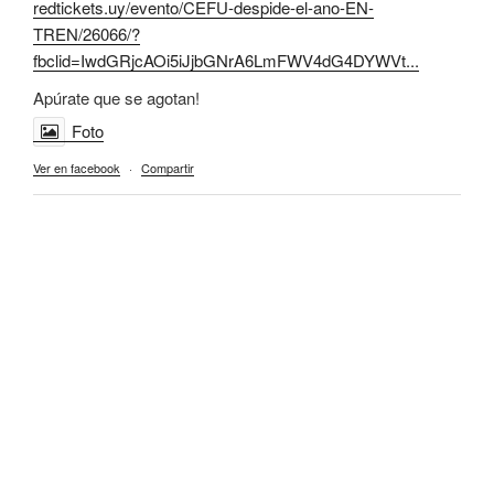
redtickets.uy/evento/CEFU-despide-el-ano-EN-
TREN/26066/?
fbclid=IwdGRjcAOi5iJjbGNrA6LmFWV4dG4DYWVt...
Apúrate que se agotan!
Foto
Ver en facebook
·
Compartir