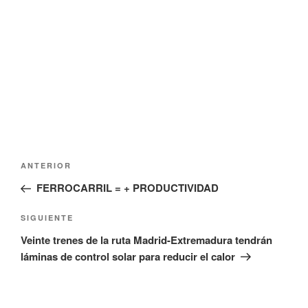
t
n
a
t
n
a
a
n
n
a
u
n
e
u
v
e
a
v
)
a
)
Navegación
Entrada
ANTERIOR
de
anterior:
FERROCARRIL = + PRODUCTIVIDAD
entradas
Siguiente
SIGUIENTE
entrada
Veinte trenes de la ruta Madrid-Extremadura tendrán
láminas de control solar para reducir el calor